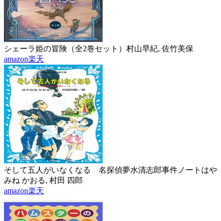
シェーラ姫の冒険（全2巻セット）
村山早紀, 佐竹美保
amazon
楽天
そして五人がいなくなる 名探偵夢水清志郎事件ノート
はや
みね かおる, 村田 四郎
amazon
楽天