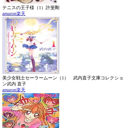
テニスの王子様（1）
許斐剛
amazon
楽天
美少女戦士セーラームーン（1） 武内直子文庫コレクショ
ン
武内 直子
amazon
楽天