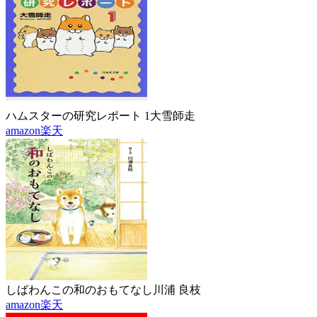
ハムスターの研究レポート 1
大雪師走
amazon
楽天
しばわんこの和のおもてなし
川浦 良枝
amazon
楽天