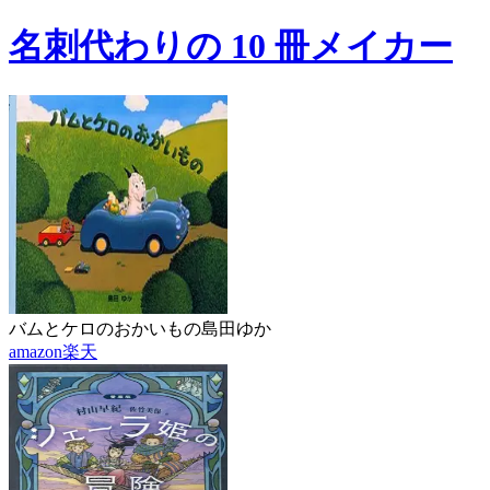
名刺代わりの 10 冊メイカー
バムとケロのおかいもの
島田ゆか
amazon
楽天