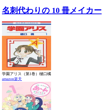
名刺代わりの 10 冊メイカー
学園アリス（第1巻）
樋口橘
amazon
楽天