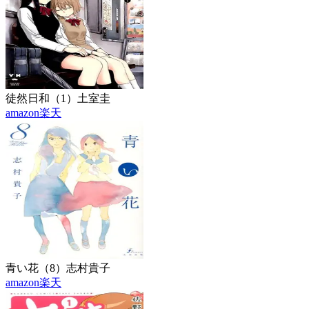
徒然日和（1）
土室圭
amazon
楽天
青い花（8）
志村貴子
amazon
楽天