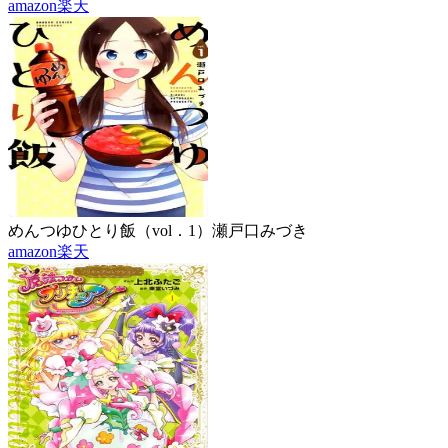
amazon
楽天
めんつゆひとり飯（vol．1）
瀬戸口みづき
amazon
楽天