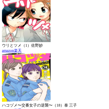
ウリとツメ（1）
佐野妙
amazon
楽天
ハコヅメ〜交番女子の逆襲〜（18）
泰 三子