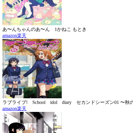
あ〜んちゃんのあ〜ん 1
かねこ もとき
amazon
楽天
ラブライブ! School idol diary セカンドシーズン01 〜
amazon
楽天