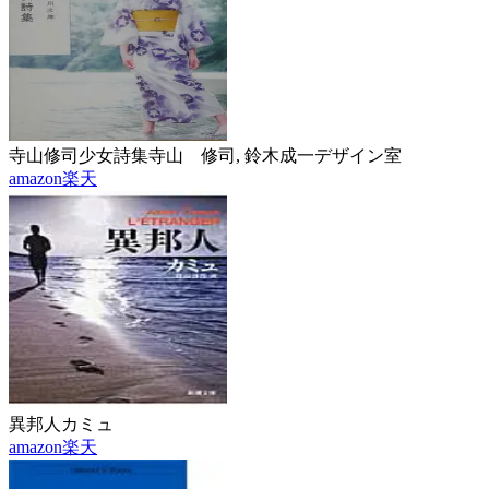
寺山修司少女詩集
寺山 修司, 鈴木成一デザイン室
amazon
楽天
異邦人
カミュ
amazon
楽天