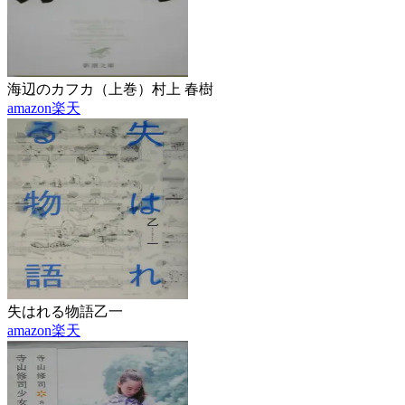
海辺のカフカ（上巻）
村上 春樹
amazon
楽天
失はれる物語
乙一
amazon
楽天