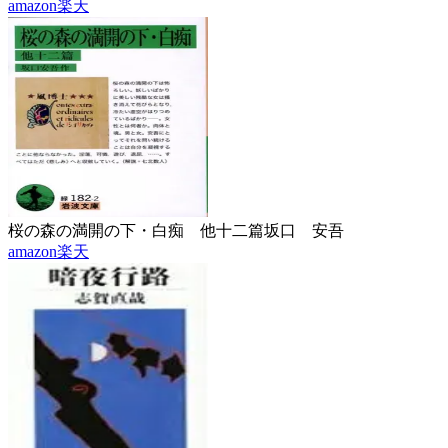
amazon
楽天
桜の森の満開の下・白痴 他十二篇
坂口 安吾
amazon
楽天