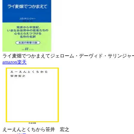
ライ麦畑でつかまえて
ジェローム・デーヴィド・サリンジャー
amazon
楽天
えーえんとくちから
笹井 宏之