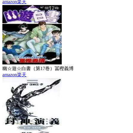
amazon
楽天
幽☆遊☆白書（第17巻）
冨樫義博
amazon
楽天