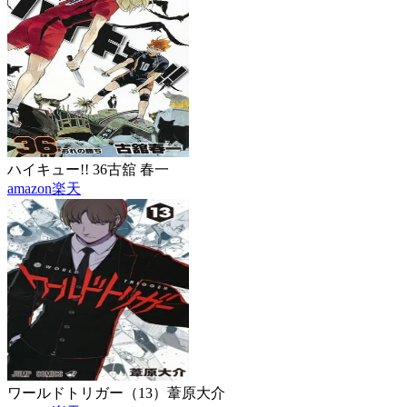
ハイキュー!! 36
古舘 春一
amazon
楽天
ワールドトリガー（13）
葦原大介