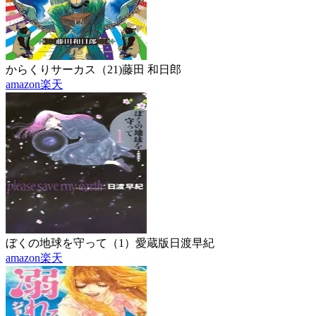
からくりサーカス（21)
藤田 和日郎
amazon
楽天
ぼくの地球を守って（1）愛蔵版
日渡早紀
amazon
楽天