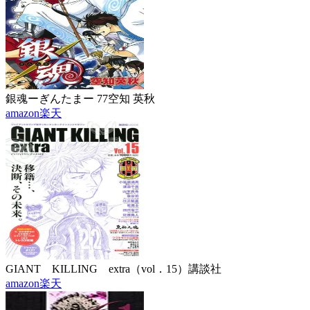
銀魂ーぎんたまー 77
空知 英秋
amazon
楽天
GIANT KILLING extra（vol．15）
講談社
amazon
楽天