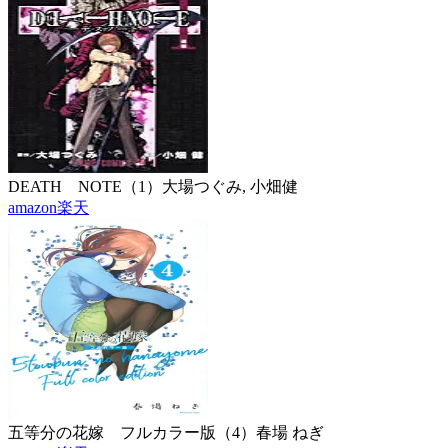
DEATH NOTE（1）
大場つぐみ, 小畑健
amazon
楽天
五等分の花嫁 フルカラー版（4）
春場 ねぎ