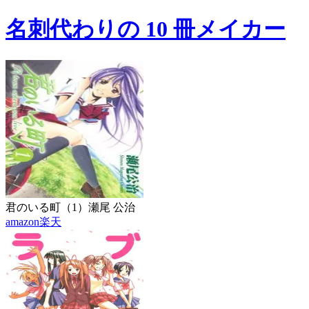
名刺代わりの 10 冊メイカー
君のいる町（1）
瀬尾 公治
amazon
楽天