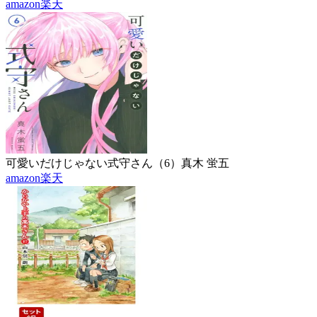
amazon
楽天
可愛いだけじゃない式守さん（6）
真木 蛍五
amazon
楽天