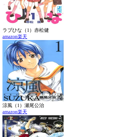
ラブひな（1）
赤松健
amazon
楽天
涼風（1）
瀬尾公治
amazon
楽天